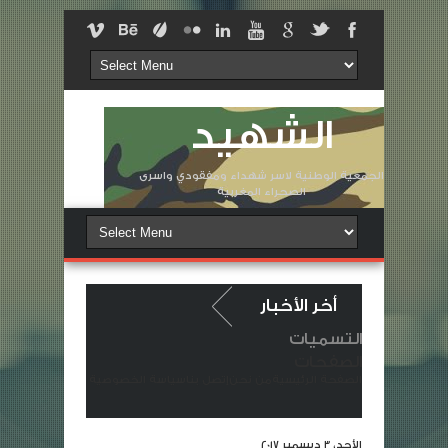
الشهيد
الجمعية الوطنية لاسر شهداء ومفقودي واسرى
الصحراء المغربية
أخر الأخبار
التسميات
ة في وفاة المشمولة برحمته السيدة الزهرة لولانتي أرملة الشهيد لقويسمي شهيد
الصفحات
الصفحة الرئيسية
من نحن
إتصل بنا
سياسة الخصوصية
سلحة الملكية خانها الوطن
شهداء غرباء في وطنٍ ملؤه النكران والجفا
الأحد، 3 ديسمبر 2017