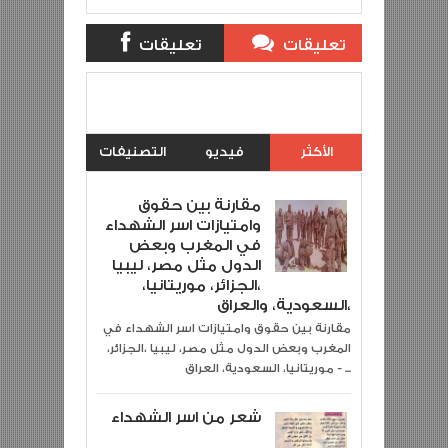
تعليقات
تعليقات
بلوجر
الفيس بوك
Description:
شعر من اسر الشهداء
Item Reviewed:
Rating:
5
Reviewed By:
achahid
الأكثر
فيديو
التصنيفات
مشاهدة
مقارنة بين حقوق
وامتيازات اسر الشهداء
في المغرب وبعض
الدول مثل مصر، ليبيا
،الجزائر، موريتانيا،
السعودية، والعراق،
مقارنة بين حقوق وامتيازات اسر الشهداء في
المغرب وبعض الدول مثل مصر، ليبيا ،الجزائر،
موريتانيا، السعودية، العراق - ...
شعر من اسر الشهداء