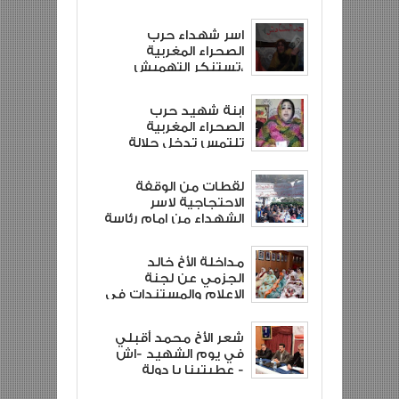
وتقليدهم مناصب
المسؤولية
اسر شهداء حرب
الصحراء المغربية
،تستنكر التهميش
والاقصاء ،الذي طالها
وطال الابناء لازيد من 40
ابنة شهيد حرب
سنة
الصحراء المغربية
تلتمس تدخل جلالة
الملك لانصاف عوائل
شهداء حرب الصحراء
لقطات من الوقفة
الاحتجاجية لاسر
الشهداء من امام رئاسة
أركان الحرب العامة
مداخلة الأخ خالد
الجزمي عن لجنة
الاعلام والمستندات في
يوم الشهيد
شعر الأخ محمد أقبلي
في يوم الشهيد -اش
عطيتينا يا دولة -