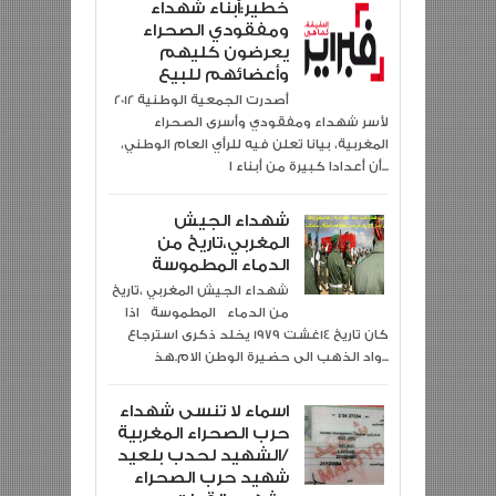
خطير:أبناء شهداء
ومفقودي الصحراء
يعرضون كليهم
وأعضائهم للبيع
2012 أصدرت الجمعية الوطنية
لأسر شهداء ومفقودي وأسرى الصحراء
المغربية، بيانا تعلن فيه للرأي العام الوطني،
أن أعدادا كبيرة من أبناء ا...
شهداء الجيش
المغربي،تاريخ من
الدماء المطموسة
شهداء الجيش المغربي ،تاريخ
من الدماء المطموسة اذا
كان تاريخ 14غشت 1979 يخلد ذكرى استرجاع
واد الذهب الى حضيرة الوطن الام.هذ...
اسماء لا تنسى شهداء
حرب الصحراء المغربية
/الشهيد لحدب بلعيد
شهيد حرب الصحراء