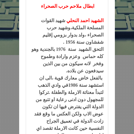
ابطال ملاحم حرب الصحراء
الشهيد احمد النحلي
شهيد القوات
المسلحة الملكية،وشهيد حرب
الصحراء ،ولد بدوار بزومي إقليم
شفشاون سنة 1956 .
التحق الشهيد سنة 1976 بالجندية وهو
كله حماس وعزم وارادة وطموح
وفخر لانه سيكون من بين الذين
سيدفعون عن بلاده.
بالفعل خاض معارك قوية ،الى ان
استشهد سنة 1986في وادي الذهب
لتبدأ معناتة الارملة والطفلة .تركوا
للمجهول دون ادنى رعاية او تتبع من
الدولة التي يفترض فيها ان تكون
عوض الاب ولكن العكس ما وقع فقد
زادت الدولة في تعميق الجراح
النفسية حين كانت الارملة تقصد اي