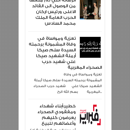
الرسالة التي تم منعها
من الوصول الى القائد
الاعلى ورئيس اركان
الحرب العامة الملك
محمد السادس
تعزية ومواساة في
وفاة المشمولة برحمته
السيدة سلم صيكا
أرملة الشهيد صيكا
علي شهيد حرب
الصحراء المغربية
تعزية ومواساة في وفاة
المشمولة برحمته السيدة سلم صيكا أرملة
الشهيد صيكا علي شهيد حرب الصحراء
المغربية بسم الله الرح...
خطير:أبناء شهداء
ومفقودي الصحراء
يعرضون كليهم
وأعضائهم للبيع