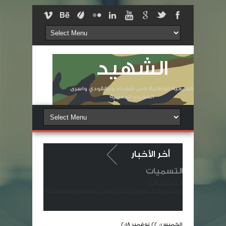
الشهيد
الجمعية الوطنية لاسر شهداء ومفقودي واسرى
الصحراء المغربية
أخر الأخبار
التسميات
ساة في وفاة المشمولة برحمته السيدة الزهرة لولانتي أرملة الشهيد لقويسمي ش
الصفحات
الصفحة الرئيسية
من نحن
إتصل بنا
سياسة الخصوصية
المسلحة الملكية خانها الوطن
شهداء غرباء في وطنٍ ملؤه النكران والج
الخميس، 22 نوفمبر 2018