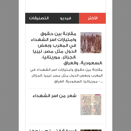
5
Rating:
Description:
وشهيد حرب الصحراء
Reviewed By:
khalid jazemi
الأكثر
فيديو
التصنيفات
مشاهدة
مقارنة بين حقوق
وامتيازات اسر الشهداء
في المغرب وبعض
الدول مثل مصر، ليبيا
،الجزائر، موريتانيا،
السعودية، والعراق،
مقارنة بين حقوق وامتيازات اسر الشهداء في
المغرب وبعض الدول مثل مصر، ليبيا ،الجزائر،
موريتانيا، السعودية، العراق - ...
شعر من اسر الشهداء