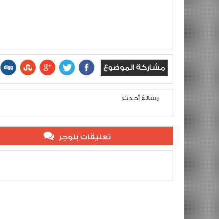
مشاركة الموضوع
رسالة أحدث
تعليقات بلوجر
تحت شعار: ""إنصاف وتكريم أسر شهداء ومفقودي الصحراء المغربي
khalid jazemi
Reviewed By:
5
Rating:
Description:
شهداء و مفقودي واس