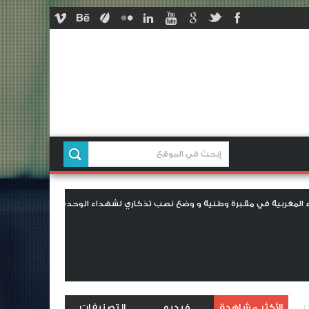
الصحراء المغربية في مقبرة وطنية و وضع نصب تذكاري لشهداء الوحدة الترابية ب
ف في حق أرملة شهيد حرب الصحراء المغربية بقلم عبد السلام عبد عبد النبي اب
أرملة شهيد: بين الوطن الذي تغيّر، والصمت الذي يتكلم؟ العيرج ا
الأكثر مشاهدة
فيديو
التصنيفات