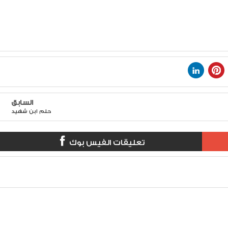
السابق
حلم ابن شهيد
تعليقات الفيس بوك
ة واجب وطني وتكريس لروح الوطنية. تحتفل الجمعية الوطنية لاسر
Item Reviewed:
رى الصحراء المغربية هذه السنة باليوم الوطني الشهيد