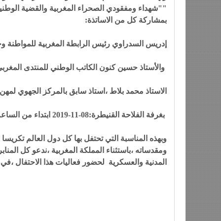
""شهداء ومفقودي الصحراء المغربية والقضية الوطن
بمشاركة كل من الاساتذة:
إدريس السدراوي رئيس الرابطة المغربية للمواطنة وح
والأستاذ حسين كنون الكاتب الوطني للمنتدى المغربي
الاستاذ محمد بلاط ،استاذ سابق بالمركز الجهوي لمهن 
بغرفة الفلاحة القنيطرة:08-11-2019 ابتداء من الساعة الرابعة بعد الزوال.
وبهذه المناسبة التي تحتفل بها كل دول العالم تكريس
ومقدساته ،باستثناء المملكة المغربية ،ندعو كل المن
المدنية والعسكرية لحضور فعاليات هذا الاحتفال ،في أ