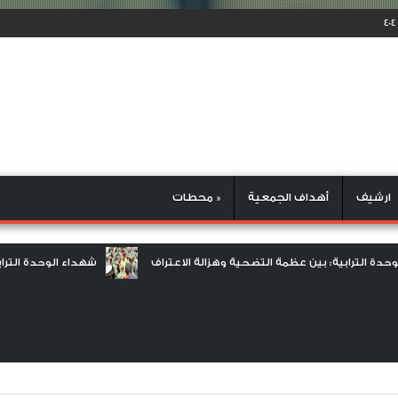
ارشيف
أهداف الجمعية
محطات »
اء الوحدة الترابية: بين عظمة التضحية وهزالة الاعتراف
شهداء الوحدة 
 الوفاء​ في غمرة الانتصار، لا ننسى من صنعوه بدمائهم
قافلة صلة الر