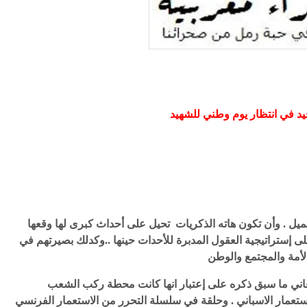
يل . وأن تكون هاته الذكريات تحيل على أحداث كبرى لها وقعها
على إستراتيجية العقول المدبرة للأحدات حينها ..وكدلك بصيرتهم في
فالمسيرة الخضراء كذكرى وطنية لا تخلو من حمل معاني ما سبق ذكره على إعتبار انها كانت محطة ركب الشعب
استعمار الاسباني . وحلقة في سلسلة التحرر من الاستعمار الفرنسي