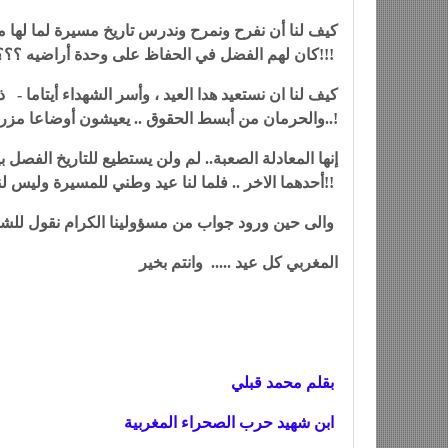
كيف لنا أن نفرح ونمرح وندرس تاريخ مسيرة لما لها م
كان لهم الفضل في الحفاظ على وحدة أراضيه ؟؟؟!!!
كيف لنا ان نستعيد هدا العيد ، وأسر الشهداء أيتاما - 
..والحرمان من أبسط الحقوق .. يعيشون أوضاعا مزرية لا تتماشى مع تضحيات الأباء والأبناء الشهداء؟؟؟؟!
إنها المعادلة الصعبة.. لم ولن يستطيع للتاريخ الفص
أحدهما الاخر .. فلما لنا عيد وطني للمسيرة وليس لنا عيد وطني للشهيد .؟؟؟؟!!
والى حين ورود جواب من مسؤولينا الكرام نقول للشعب
المغربي كل عيد ..... وانتم بخير
بقلم محمد قبلي
ابن شهيد حرب الصحراء
المغربية