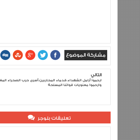
مشاركة الموضوع
التالي
ارحموا أرامل الشهداء،قدماء المحاربين،أسرى حرب الصحراء المغ
وارحموا معنويات قواتنا المسلحة
تعليقات بلوجر
khalid jazemi
Reviewed By:
5
Rating:
Description:
عيد مسيرة مجيد في انتظار يوم وطني للشهيد!!