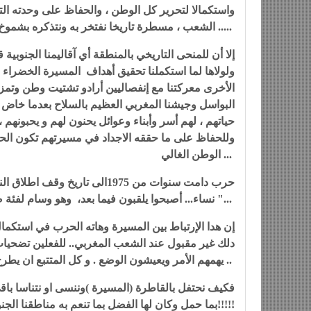
واستكمالا لتحرير كل الوطن ، والحفاظ على وحدته ال
الشعب ، مسطرة تاريخا نفتخر به ونتذكره بشموخ وإفتخار لعظمة الأجداد وقدر تضحياتهم تجاه الوطن .....
إلا أن للمنحى التاريخي بالمنطقة أي آقاليمنا الجنوب
ولولاها لما استكملنا تحقيق أهداف المسيرة الخضر
الأخرى معركتنا مع إنفصاليين أرادو تشتيت وطن وتم
البواسل وجيشنا المغربي العظيم بالسلاح بعدما خاض 
حياتهم ، لهم أسر وأبناء وعوائل يحنون لهم و يحبونهم 
وللحفاظ على ما حققه الاجداد في مسيرتهم تكون الحيا
الوطن الغالي ...
نساء... أصبحوا يلقبون فيما بعد، وهو وسام لفئة ضحت بالأب والإبن المعيل وربما الوحيد "أسر شهداء الوحدة الترابية "...
إن هدا الإرتباط بين المسيرة وهاته الحرب في استكمال
دلك غير مقبول عند الشعب المغربي.. للفعلين تضحيات 
يهمهم الأمر ويعيشون الوضع . و كل المتتبع ان يطرح أسئلة تعوزها أجوبة حاسمة من المسؤولين ..
بما حمل وكان لها الفضل بما تنعم به مناطقنا الجنوبية الآن في ارتباطها بالوطن الأم ؟؟؟؟؟!!!!!