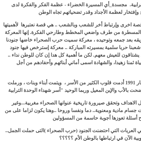
ترابية. مجسدة_أي المسيرة الخضراء - عظمة الفكر والفكرة لدى
ية قصة اخرى وإرتباط أخر للشعب وبالشعب .. هي قصة نعتبرها لأهميتها
اء المسطرة من طرف واضعي المخطط وطارحي الفكرة. إنها المعركة
زيقه بعد جمعه وتوحيده ، معركة سميت حرب الصحراء خاضها جنودنا
شعبنا حربا سلمية بمسيرته المباركة .. معركة إسترخص فيها جنود
، يشتاقون للعيش معهم. لكن ما أهمية كل هدا إن كان للوطن نداء ..
ة ثمنا زهيدا، والشهادة اسمى أماني أبنائهم وأحفادهم من أجل
حرب دامت سنوات من 1975الى تاريخ وقف اطلاق النار 1991 أدمت قلوب الكثير من الأسر ، ويتمت أبناء وبنات ، ورملت
 الاهداف وتحقق صيرورة تاريخية عنوانها الصحراء مغربية...وغير
جسام مادية ومعنوية.. دما ونفسا وروحا ..وهنا يكون لزاما على من
..فكيف نحتفل بالقاطرة (المسيرة )وننسى او نتناسا باقي العربات التي احتضنت الجنود (حرب الصحراء )التى حملت الجمل