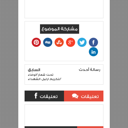
مشاركة الموضوع
رسالة أحدث
السابق
تحت شعار"الوفاء
لتكريم ارامل الشهداء"
تعليقات
تعليقات
بلوجر
الفيس بوك
في ليلة الوفاء لارامل شهداء
Item Reviewed:
Reviewed By:
5
Rating:
Description:
حرب الصحراء
khalid jazemi