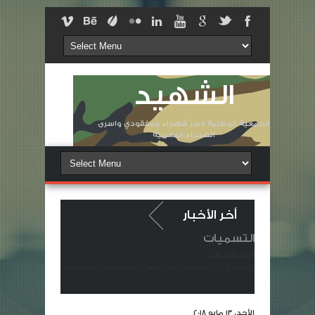
الشهيد
الجمعية الوطنية لاسر شهداء ومفقودي واسرى
الصحراء المغربية
أخر الأخبار
التسميات
اة في وفاة المشمولة برحمته السيدة الزهرة لولانتي أرملة الشهيد لقويسمي شه
الصفحات
الصفحة الرئيسية
من نحن
إتصل بنا
سياسة الخصوصية
لمسلحة الملكية خانها الوطن
شهداء غرباء في وطنٍ ملؤه النكران والجف
الأحد، 13 مايو 2018