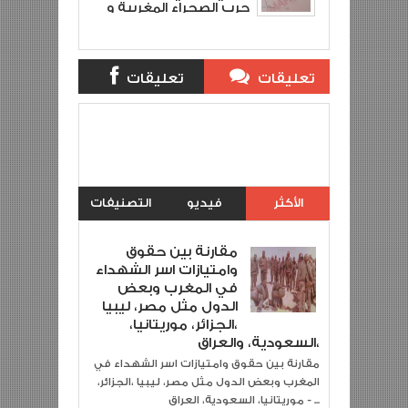
حرب الصحراء المغربية و
شهيد القوات المسلحة
الملكية
تعليقات
تعليقات
بلوجر
الفيس بوك
اسماء لا تنسى الشهيد/ بوجمعة
Item Reviewed:
حيسون شهيد حرب الصحراء وشهيد القوات
Reviewed
5
Rating:
Description:
المسلحة الملكية
By:
khalid jazemi
الأكثر
فيديو
التصنيفات
مشاهدة
مقارنة بين حقوق
وامتيازات اسر الشهداء
في المغرب وبعض
الدول مثل مصر، ليبيا
،الجزائر، موريتانيا،
السعودية، والعراق،
مقارنة بين حقوق وامتيازات اسر الشهداء في
المغرب وبعض الدول مثل مصر، ليبيا ،الجزائر،
موريتانيا، السعودية، العراق - ...