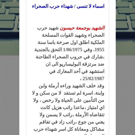
اسماء لا تنسى / شهداء حرب الصحراء
الشهيد بوجمعة حيسون
شهيد حرب
الصحراء وشهيد القوات المسلحة
الملكية اطلق اول صرخة باسا سنة
1955. وفي 1/06/1975 التحق بالجندية
،شارك في حروب الصحراء الطاحنة
ضد مرتزقة البوليساريو الى ان
استشهد في أحد المعارك في
25/02/1987 ،
وقد خلف الشهيد وراءه أرملة وابن
وابنة. اسرة لم تستفد لا من سكن و لا
من التأمين على الحياة ولا رخص ، ولا
اي امتياز ،ماعدا راتب هزيل كانت
تتقاضاه الأرملة ،راتب لا يسمن ولا
يغني من جوع ،راتب زاد في تفاقم
مشاكل ومعاناة كل اسر شهداء حرب