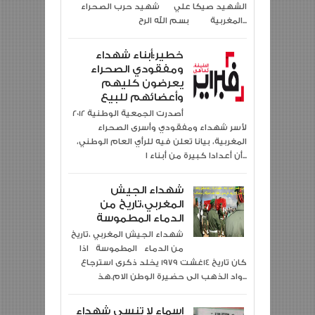
الشهيد صيكا علي شهيد حرب الصحراء
المغربية بسم الله الرح...
خطير:أبناء شهداء
ومفقودي الصحراء
يعرضون كليهم
وأعضائهم للبيع
2012 أصدرت الجمعية الوطنية
لأسر شهداء ومفقودي وأسرى الصحراء
المغربية، بيانا تعلن فيه للرأي العام الوطني،
أن أعدادا كبيرة من أبناء ا...
شهداء الجيش
المغربي،تاريخ من
الدماء المطموسة
شهداء الجيش المغربي ،تاريخ
من الدماء المطموسة اذا
كان تاريخ 14غشت 1979 يخلد ذكرى استرجاع
واد الذهب الى حضيرة الوطن الام.هذ...
اسماء لا تنسى شهداء