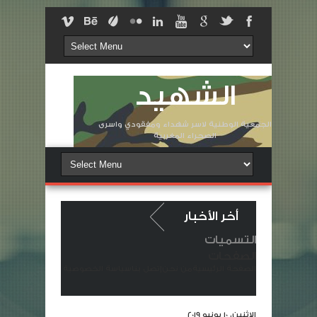
الشهيد
الجمعية الوطنية لاسر شهداء ومفقودي واسرى
الصحراء المغربية
أخر الأخبار
التسميات
تعزية ومواساة في وفاة المشمولة برحمته السيدة الزهرة لولانتي أرملة ا
الصفحات
الصفحة الرئيسية
من نحن
إتصل بنا
سياسة الخصوصية
لة شهيد القوات المسلحة الملكية خانها الوطن
شهداء غرباء في وطنٍ م
الاثنين، 10 يونيو 2019