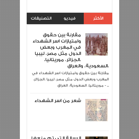
5
Rating:
Description:
رئاسة أركان الحرب العامة
Reviewed By:
khalid jazemi
الأكثر
فيديو
التصنيفات
مشاهدة
مقارنة بين حقوق
وامتيازات اسر الشهداء
في المغرب وبعض
الدول مثل مصر، ليبيا
،الجزائر، موريتانيا،
السعودية، والعراق،
مقارنة بين حقوق وامتيازات اسر الشهداء في
المغرب وبعض الدول مثل مصر، ليبيا ،الجزائر،
موريتانيا، السعودية، العراق - ...
شعر من اسر الشهداء
الرسالة التي تم منعها