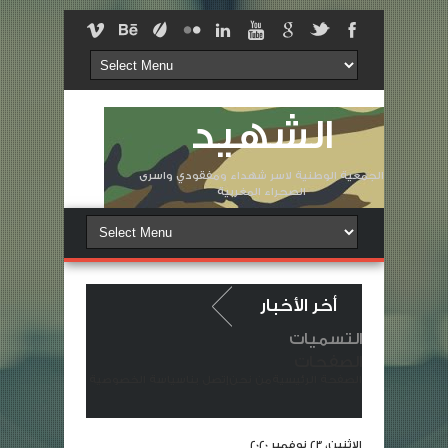
الشهيد
الجمعية الوطنية لاسر شهداء ومفقودي واسرى
الصحراء المغربية
أخر الأخبار
التسميات
ساة في وفاة المشمولة برحمته السيدة الزهرة لولانتي أرملة الشهيد لقويسمي ش
الصفحات
الصفحة الرئيسية
من نحن
إتصل بنا
سياسة الخصوصية
المسلحة الملكية خانها الوطن
شهداء غرباء في وطنٍ ملؤه النكران والج
الاثنين، 23 نوفمبر 2020