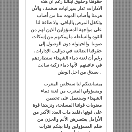
حقوقنا وحقوق أبنائنا رغم ان هذه
الادارات تدار بميزانيات ضخمة ، والأن
هرمنا وأصاب الموت منا من أصاب
وتكفل المرض بالباقي، ولا طاقة لنا
على مواجهة المسؤولين الذين لهم من
القوة والسلطة ما يمكنهم من إسكات
صوتنا والحيلولة دون الوصول إلى
حقوقنا الضائعة في دواليب الإدارات،
رغم أن لعنة دماء الشهداء ستطاردهم
في عافيتهم لأنها دماء زكية سالت
بصدق من اجل الوطن .
بمساندتكم لنا سنخلص المغرب
ومسؤولي المغرب من لعنة دماء
الشهداء وسنعمل على تحصين
معنويات قواتنا المسلحة، ونزيدها قوة
على قوتها ،فلقد مات العدد الأكبر من
الأرامل يعتصرهن الألم والحزن من
ظلم المسؤولين ولنا بينكم فترات