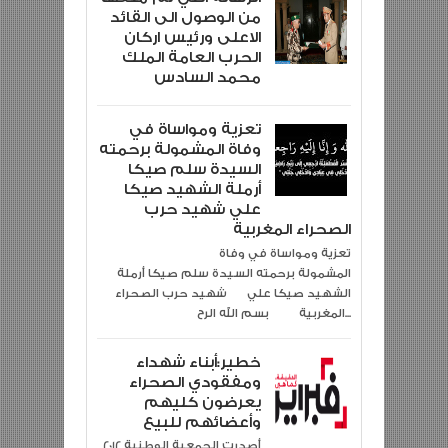
من الوصول الى القائد
الاعلى ورئيس اركان
الحرب العامة الملك
محمد السادس
تعزية ومواساة في
وفاة المشمولة برحمته
السيدة سلم صيكا
أرملة الشهيد صيكا
علي شهيد حرب
الصحراء المغربية
تعزية ومواساة في وفاة
المشمولة برحمته السيدة سلم صيكا أرملة
الشهيد صيكا علي شهيد حرب الصحراء
المغربية بسم الله الرح...
خطير:أبناء شهداء
ومفقودي الصحراء
يعرضون كليهم
وأعضائهم للبيع
2012 أصدرت الجمعية الوطنية