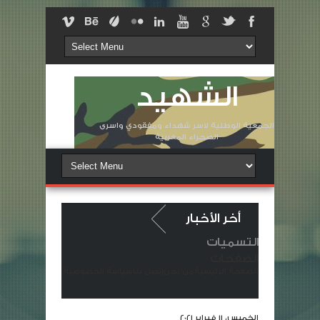
الشهيد
الجمعية الوطنية لاسر شهداء ومفقودي واسرى
الصحراء المغربية
أخر الأخبار
التسميات
تعزية ومواساة في وفاة المشمولة برحمته السيدة الزهرة لولانتي أرملة الشهيد 
الصفحات
الصفحة الرئيسية
من نحن
إتصل بنا
سياسة الخصوصية
قافلة صلة الرحم.. ملحمة وفاء في الذكرى الخمسين للمسيرة الخضراء
الخميس، 11 فبراير 2021