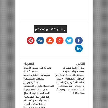
مشاركة الموضوع
التالي
السابق
بما ان المؤسسات
رسالة إلى سمو الأميرة
العسكرية تنكرت
الجليلة لالة
لمستقبلنا سنتحدث عن
مريم.والمفتش العام
الماضي ،الحلقة 36 من
للقوات المسلحة
سلسلة في زمن الحرب
الملكية.ووزير
و الجوع (أسر شهداء
الداخلية.والوزير المنتدب
حرب الصحراء المغربية
لدى رئيس الحكومة
1975 ،1991)
المكلف بإدارة الدفاع
الوطني،من الجمعية
الوطنية لأسر شهداء
ومفقودي و أسرى
الصحراء المغربية.