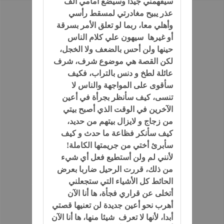
سيفهمني جيدا وسيضع أمامي ألف
عذر يبيح مغادرتي لمسقط رأسي
وأهلي معا، ربما لو تعلق الأمر بسرقة
أو غيرها سيهون علي كلام الناس
حينها ولن أحس بالضعف ولا الخجل،
لكن القصة هي موضوع شرف، شرف
عائلة لطخ و دنس بالتراب، فكيف
سأقوى على المواجهة والناس لا
تنسى، كيف سأنظر بجرأة في أعين
الآخرين في الوقت الذي أصبح بيتي
من زجاج و لايزال بيتهم من حديد،
كيف سأنكر فظاعة ما حدث و كيف
سأبرئ أختي من جريمتها الكاملة!
لأنني لم ولن أستطيع فعل أي شيء
من ذلك، قررت الرحيل ضاربا بعرض
الحائط كل الأشياء التي ستجعلني
أتخلى عن قراري فجأة، ها أنا الآن
أهرب نحو أعين جديدة لن تعنيها قصتي
أبدا، لأنها لا تعرف شيئا منها، ها أنا الآن