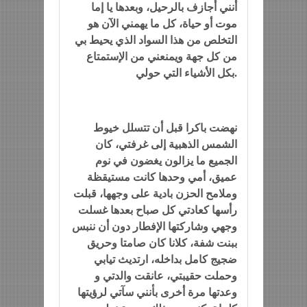
أنني أجازف بالرحيل، وبعدها يا إما
موت أو حياة، كل ما يهمني الآن هو
التخلص من هذا السواد الذي يحيط بي
من كل جهة ويمنعني من الإستمتاع
بكل الأشياء التي حولي.
نهضت باكرا قبل أن تتسلل خيوط
الشمس الذهبية إلى غرفتي، كان
الجميع ما يزالون يغضون في نوم
عميق، أمي وحدها كانت مستيقظة
وملامح الحزن بادية على وجهها، قبلت
رأسها كعادتي كل صباح بعدها غسلت
وجهي وشاركتها الإفطار دون أن ننبس
ببنت شفة، كلانا كان صامتا وحريق
ضجيج كامل بداخله، ارتديث تيابي
وحملت حقيبتي، عانقت والدتي و
وعدتها مرة أخرى بأنني سآتي لرؤيتها