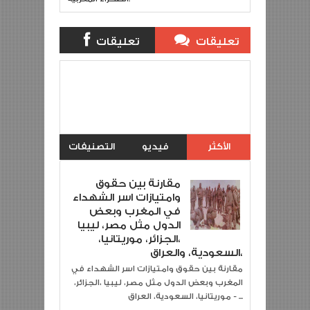
تعليقات
تعليقات
بلوجر
الفيس بوك
بما ان المؤسسات العسكرية
Item Reviewed:
تنكرت لمستقبلنا سنتحدث عن الماضي ،الحلقة
35 من سلسلة في زمن الحرب و الجوع (أسر
شهداء حرب الصحراء المغربية 1975 ،1991)
Description:
Rating:
5
Reviewed By:
khalid jazemi
الأكثر
فيديو
التصنيفات
مشاهدة
مقارنة بين حقوق
وامتيازات اسر الشهداء
في المغرب وبعض
الدول مثل مصر، ليبيا
،الجزائر، موريتانيا،
السعودية، والعراق،
مقارنة بين حقوق وامتيازات اسر الشهداء في
المغرب وبعض الدول مثل مصر، ليبيا ،الجزائر،
موريتانيا، السعودية، العراق - ...