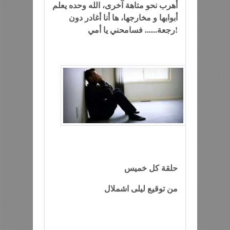
أهرب نحو متاهة آخرى، الله وحده يعلم
أبوابها و مخارجها، ها أنا أغادر دون
رجعة...... فسامحني يا أمي!
حلقة كل خميس
من توقيع ليلى اشملال