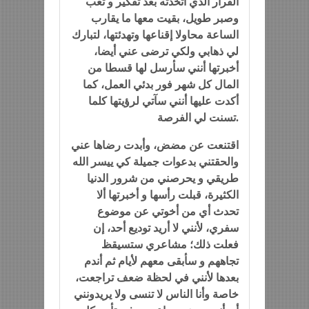
القرار الذي اتخدته بعد تفكير و تعب
وصبر طويل، بقيت معها ما يقارب
الساعة محاولا إقناعها وتهدئتها، لتبارك
لي ذهابي ولكي ترضى عني أيضا،
أخبرتها أنني سأرسل لها قسطا من
المال كل شهر فور بدئي العمل، كما
أكدت عليها أنني سآتي لرؤيتها كلما
تسنت لي الفرصة.
اقتنعت عن مضض، وأبدت رضاها عني
والحقتني بدعوات جميلة كي ييسر الله
طريقي و يحرصني من شرور الدنيا
الكثيرة، قبلت رأسها و أخبرتها ألا
تحدث أي من أخوتي عن موضوع
سفري، لأنني لا أريد توديع أحد، إن
فعلت ذلك؛ مشاعري ستسيقظ
تجاههم و سأبقى معهم لأيام ثم أندم
بعدها لأنني في لحظة ضعف تراجعت،
خاصة وأنا الناس لا تنسى ولا يريدونني