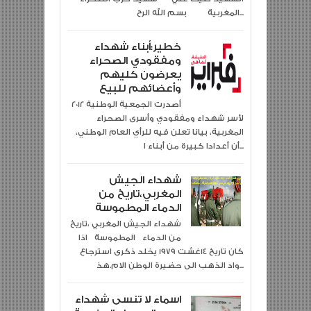
المغربية بسم الله الرح...
خطير:أبناء شهداء
ومفقودي الصحراء
يعرضون كليهم
وأعضائهم للبيع
2012 أصدرت الجمعية الوطنية
لأسر شهداء ومفقودي وأسرى الصحراء
المغربية، بيانا تعلن فيه للرأي العام الوطني،
أن أعدادا كبيرة من أبناء ا...
شهداء الجيش
المغربي،تاريخ من
الدماء المطموسة
شهداء الجيش المغربي ،تاريخ
من الدماء المطموسة اذا
كان تاريخ 14غشت 1979 يخلد ذكرى استرجاع
واد الذهب الى حضيرة الوطن الام.هذ...
اسماء لا تنسى شهداء