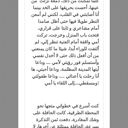
كلما تمكنت من ذلك، دمعة نزلت من
عينها، أحست بحريقها على الخد بينما
أنا أصابتني في القلب، لكنني لم أمعن
النظر طويلا فيها حتى أظل صامدا
أمام مشاعري و ثابتا على قراري،
فتحت باب المنزل وخرجت، تركت
أمي واقفة أمام العتبة تنظر إلي، لم
ألتفت للوراء أبدا، شيئا ما كان يمنعني
من أن أفعل ذلك حتى لا أخدل نفسي
وأستسلم فور رؤيتي لأمي .... وداعا
أيتها المدينة المظلمة، وداعا أحبتي، ها
أنا رحلت يا أعدائي ..... وداعا طفولتي
ومسقطي....إلى اللقاء يا أمي!
كنت أسرع في خطواتي متجها نحو
المحطة الطرقية، كانت الحافلة على
وشك المغادرة، دفعت ثمن التذكرة
بسرعة، الحافلة ممتلئة عن آخرها، لا