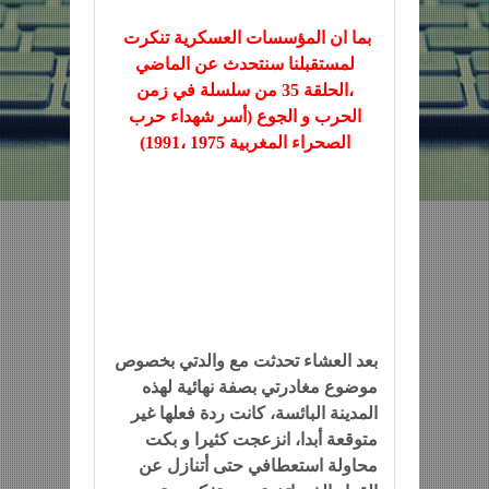
بما ان المؤسسات العسكرية تنكرت
لمستقبلنا سنتحدث عن الماضي
،الحلقة 35 من سلسلة في زمن
الحرب و الجوع (أسر شهداء حرب
الصحراء المغربية 1975 ،1991)
بعد العشاء تحدثت مع والدتي بخصوص
موضوع مغادرتي بصفة نهائية لهذه
المدينة البائسة، كانت ردة فعلها غير
متوقعة أبدا، انزعجت كثيرا و بكت
محاولة استعطافي حتى أتنازل عن