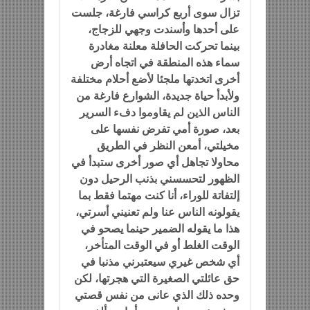
تزال سوى أربع كراسي فارغة، جلست
على أحدها وأسندت وجهي للزجاج،
بينما تحركت الحافلة معلنة مغادرة
سماء هذه المنطقة في اتجاه أرض
أخرى اتخدتها ملجئا لأضع أحلام مختلفة
ولأبدأ حياة جديدة، الشوارع فارغة من
الناس الذين لم يقاوموا دفء السرير
بعد، صورة أمي تفرض نفسها على
مخيلتي، أمعن النظر في الطريق
محاولا تجاهل أي صور أخرى ستبدأ في
الظهور لتحسسني بذنب الرحيل دون
إلتفاتة للوراء، أنا كنت مهتما فقط بما
يقولونه الناس عنا ولم تعنيني أسرتي،
هذا ما يقوله الضمير حينما يصحو في
الوقت الغلط أو في الوقت المتأخر،
أي شخص غيري سيعتبرني مذنبا في
حق عائلتي الصغيرة التي هجرتها، لكن
وحده ذلك الذي عانى من نفس قصتي