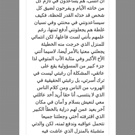
أن أنسى، هم يساعدون في تأزم كل
من خانته الأيام و يفرحون لضيق كل
شخص قد خذله القدر للحظة، فكيف
سيساعدونني في محنتي وفي نسيان
غلطة هم يجعلونني أدفع ثمنها، رغم
علمهم بأنني لست فاعلها، لكن انتمائي
للمنزل الذي خرجت منه الخطيئة
يجعلني معنيا بالأمر أيضا، لاسيما أنني
الأخ الأكبر وفي مثابة الأب المتوفي لذا
جزء كبير من المسؤولية يقع على
عاتقي، المشكلة أن رغبتي ليست في
ترك أسرتي، بل رغبتي الحقيقية في
الهروب من الناس ومن كلام الناس
الذي لا ينتسى، أنا حقا أريد أخد عائلتي
معي لنعيش بسلام و أمان في مكان
آخر بعيد عمن لهم دراية بالخطأ الكبير
الذي اقترفته أختي وجعلتنا جميعا
نتحمل عواقبه وندفع ثمنه، لكن والدتي
متشبثة بالمنزل الذي عاشت فيه